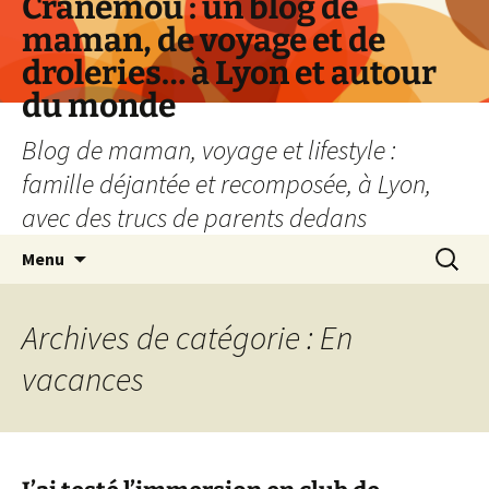
Cranemou : un blog de
maman, de voyage et de
droleries… à Lyon et autour
du monde
Blog de maman, voyage et lifestyle :
famille déjantée et recomposée, à Lyon,
avec des trucs de parents dedans
Aller
Recherc
Menu
au
contenu
Archives de catégorie : En
vacances