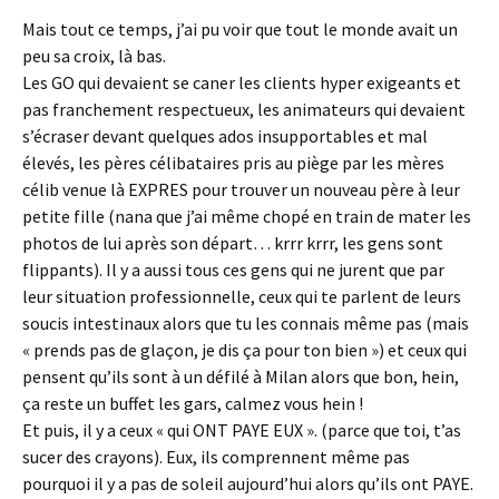
Mais tout ce temps, j’ai pu voir que tout le monde avait un
peu sa croix, là bas.
Les GO qui devaient se caner les clients hyper exigeants et
pas franchement respectueux, les animateurs qui devaient
s’écraser devant quelques ados insupportables et mal
élevés, les pères célibataires pris au piège par les mères
célib venue là EXPRES pour trouver un nouveau père à leur
petite fille (nana que j’ai même chopé en train de mater les
photos de lui après son départ… krrr krrr, les gens sont
flippants). Il y a aussi tous ces gens qui ne jurent que par
leur situation professionnelle, ceux qui te parlent de leurs
soucis intestinaux alors que tu les connais même pas (mais
« prends pas de glaçon, je dis ça pour ton bien ») et ceux qui
pensent qu’ils sont à un défilé à Milan alors que bon, hein,
ça reste un buffet les gars, calmez vous hein !
Et puis, il y a ceux « qui ONT PAYE EUX ». (parce que toi, t’as
sucer des crayons). Eux, ils comprennent même pas
pourquoi il y a pas de soleil aujourd’hui alors qu’ils ont PAYE.