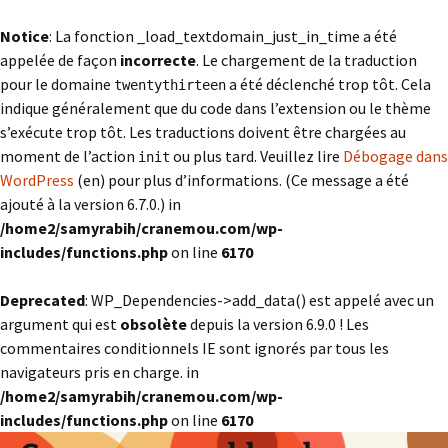
Notice
: La fonction _load_textdomain_just_in_time a été
appelée de façon
incorrecte
. Le chargement de la traduction
pour le domaine
a été déclenché trop tôt. Cela
twentythirteen
indique généralement que du code dans l’extension ou le thème
s’exécute trop tôt. Les traductions doivent être chargées au
moment de l’action
ou plus tard. Veuillez lire
Débogage dans
init
WordPress
(en) pour plus d’informations. (Ce message a été
ajouté à la version 6.7.0.) in
/home2/samyrabih/cranemou.com/wp-
includes/functions.php
on line
6170
Deprecated
: WP_Dependencies->add_data() est appelé avec un
argument qui est
obsolète
depuis la version 6.9.0 ! Les
commentaires conditionnels IE sont ignorés par tous les
navigateurs pris en charge. in
/home2/samyrabih/cranemou.com/wp-
includes/functions.php
on line
6170