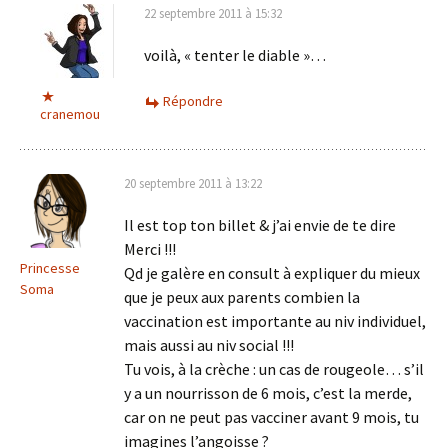
22 septembre 2011 à 15:32
voilà, « tenter le diable »…
Répondre
cranemou
20 septembre 2011 à 13:22
Il est top ton billet & j’ai envie de te dire
Merci !!!
Princesse
Qd je galère en consult à expliquer du mieux
Soma
que je peux aux parents combien la
vaccination est importante au niv individuel,
mais aussi au niv social !!!
Tu vois, à la crèche : un cas de rougeole… s’il
y a un nourrisson de 6 mois, c’est la merde,
car on ne peut pas vacciner avant 9 mois, tu
imagines l’angoisse ?