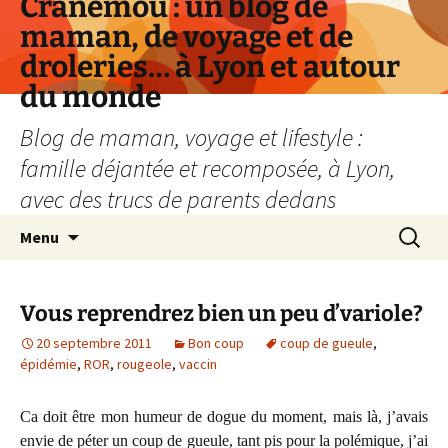
Cranemou : un blog de
maman, de voyage et de
droleries… à Lyon et autour
du monde
Blog de maman, voyage et lifestyle :
famille déjantée et recomposée, à Lyon,
avec des trucs de parents dedans
Aller
Recherc
Menu
au
contenu
Vous reprendrez bien un peu d’variole?
20 septembre 2011
Bon coup
coup de gueule
,
épidémie
,
ROR
,
rougeole
,
vaccin
Ca doit être mon humeur de dogue du moment, mais là, j’avais
envie de péter un coup de gueule, tant pis pour la polémique, j’ai