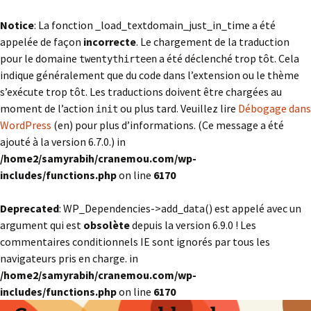
Notice
: La fonction _load_textdomain_just_in_time a été
appelée de façon
incorrecte
. Le chargement de la traduction
pour le domaine
a été déclenché trop tôt. Cela
twentythirteen
indique généralement que du code dans l’extension ou le thème
s’exécute trop tôt. Les traductions doivent être chargées au
moment de l’action
ou plus tard. Veuillez lire
Débogage dans
init
WordPress
(en) pour plus d’informations. (Ce message a été
ajouté à la version 6.7.0.) in
/home2/samyrabih/cranemou.com/wp-
includes/functions.php
on line
6170
Deprecated
: WP_Dependencies->add_data() est appelé avec un
argument qui est
obsolète
depuis la version 6.9.0 ! Les
commentaires conditionnels IE sont ignorés par tous les
navigateurs pris en charge. in
/home2/samyrabih/cranemou.com/wp-
includes/functions.php
on line
6170