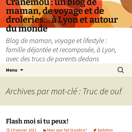
Cranemou : un blog de
maman, de voyage et de
droleries… à Lyon et autour
du monde
Blog de maman, voyage et lifestyle :
famille déjantée et recomposée, à Lyon,
avec des trucs de parents dedans
Aller
Recherc
Menu
au
contenu
Archives par mot-clé : Truc de ouf
Flash moi si tu peux!
19 janvier 2011
Mais que fait la police?
épilation