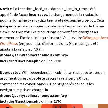
Notice
: La fonction _load_textdomain_just_in_time a été
appelée de façon
incorrecte
. Le chargement de la traduction
pour le domaine
a été déclenché trop tôt. Cela
twentythirteen
indique généralement que du code dans l’extension ou le thème
s’exécute trop tôt. Les traductions doivent être chargées au
moment de l’action
ou plus tard. Veuillez lire
Débogage dans
init
WordPress
(en) pour plus d’informations. (Ce message a été
ajouté à la version 6.7.0.) in
/home2/samyrabih/cranemou.com/wp-
includes/functions.php
on line
6170
Deprecated
: WP_Dependencies->add_data() est appelé avec un
argument qui est
obsolète
depuis la version 6.9.0 ! Les
commentaires conditionnels IE sont ignorés par tous les
navigateurs pris en charge. in
/home2/samyrabih/cranemou.com/wp-
includes/functions.php
on line
6170