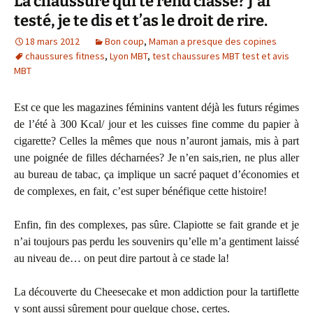
La chaussure qui te rend classe? J’ai
testé, je te dis et t’as le droit de rire.
18 mars 2012
Bon coup
,
Maman a presque des copines
chaussures fitness
,
Lyon MBT
,
test chaussures MBT test et avis
MBT
Est ce que les magazines féminins vantent déjà les futurs régimes
de l’été à 300 Kcal/ jour et les cuisses fine comme du papier à
cigarette? Celles la mêmes que nous n’auront jamais, mis à part
une poignée de filles décharnées? Je n’en sais,rien, ne plus aller
au bureau de tabac, ça implique un sacré paquet d’économies et
de complexes, en fait, c’est super bénéfique cette histoire!
Enfin, fin des complexes, pas sûre. Clapiotte se fait grande et je
n’ai toujours pas perdu les souvenirs qu’elle m’a gentiment laissé
au niveau de… on peut dire partout à ce stade la!
La découverte du Cheesecake et mon addiction pour la tartiflette
y sont aussi sûrement pour quelque chose, certes.