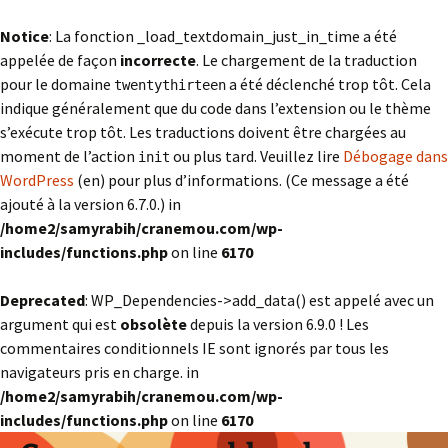
Notice
: La fonction _load_textdomain_just_in_time a été
appelée de façon
incorrecte
. Le chargement de la traduction
pour le domaine
a été déclenché trop tôt. Cela
twentythirteen
indique généralement que du code dans l’extension ou le thème
s’exécute trop tôt. Les traductions doivent être chargées au
moment de l’action
ou plus tard. Veuillez lire
Débogage dans
init
WordPress
(en) pour plus d’informations. (Ce message a été
ajouté à la version 6.7.0.) in
/home2/samyrabih/cranemou.com/wp-
includes/functions.php
on line
6170
Deprecated
: WP_Dependencies->add_data() est appelé avec un
argument qui est
obsolète
depuis la version 6.9.0 ! Les
commentaires conditionnels IE sont ignorés par tous les
navigateurs pris en charge. in
/home2/samyrabih/cranemou.com/wp-
includes/functions.php
on line
6170