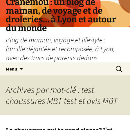
Cranemou : un blog de
maman, de voyage et de
droleries… à Lyon et autour
du monde
Blog de maman, voyage et lifestyle :
famille déjantée et recomposée, à Lyon,
avec des trucs de parents dedans
Aller
Recherc
Menu
au
contenu
Archives par mot-clé : test
chaussures MBT test et avis MBT