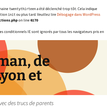
omaine
a été déclenché trop tôt. Cela indique
twentythirteen
ction
ou plus tard. Veuillez lire
Débogage dans WordPress
init
ctions.php
on line
6170
es conditionnels IE sont ignorés par tous les navigateurs pris en
man, de
Lyon et
vec des trucs de parents