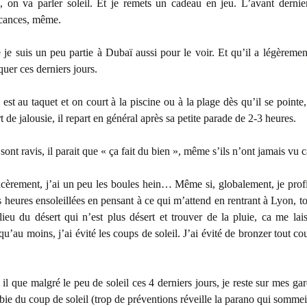
, on va parler soleil. Et je remets un cadeau en jeu. L’avant derni
acances, même.
je suis un peu partie à Dubaï aussi pour le voir. Et qu’il a légèreme
quer ces derniers jours.
 est au taquet et on court à la piscine ou à la plage dès qu’il se pointe
t de jalousie, il repart en général après sa petite parade de 2-3 heures.
sont ravis, il parait que « ça fait du bien », même s’ils n’ont jamais vu 
ncèrement, j’ai un peu les boules hein… Même si, globalement, je prof
 heures ensoleillées en pensant à ce qui m’attend en rentrant à Lyon, 
lieu du désert qui n’est plus désert et trouver de la pluie, ca me lai
’au moins, j’ai évité les coups de soleil. J’ai évité de bronzer tout c
 il que malgré le peu de soleil ces 4 derniers jours, je reste sur mes gar
bie du coup de soleil (trop de préventions réveille la parano qui sommei