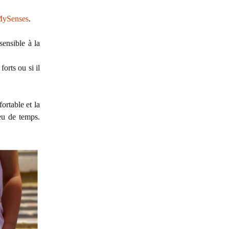
ySenses
.
sensible à la
orts ou si il
ortable et la
peu de temps.