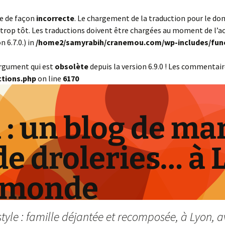
ée de façon
incorrecte
. Le chargement de la traduction pour le d
trop tôt. Les traductions doivent être chargées au moment de l’a
 6.7.0.) in
/home2/samyrabih/cranemou.com/wp-includes/fun
argument qui est
obsolète
depuis la version 6.9.0 ! Les commentair
tions.php
on line
6170
: un blog de ma
de droleries… à 
 monde
yle : famille déjantée et recomposée, à Lyon, a