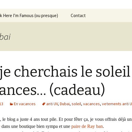
ck Here I’m Famous (ou presque)
Contact
ubai
je cherchais le soleil
ances… (cadeau)
13
En vacances
anti UV
,
Dubai
,
soleil
,
vacances
,
vetements anti 
 le blog a juste 4 ans tout pile. Et pour fêter ça, je vous offrais déjà u
e
dans une boutique bien sympa et une
paire de Ray ban
.