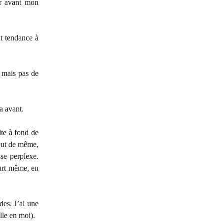
er avant mon
nt tendance à
, mais pas de
ca avant.
ite à fond de
tout de même,
sse perplexe.
ourt même, en
des. J’ai une
lle en moi).