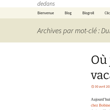
dedans
Aller
Bienvenue
Blog
Blogroll
Cli
au
contenu
Archives par mot-clé : D
Où 
vac
30 avril 20
Aujourd’hui,
chez Bobin