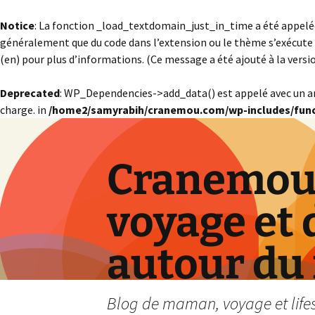
Notice
: La fonction _load_textdomain_just_in_time a été appel
généralement que du code dans l’extension ou le thème s’exécute 
(en) pour plus d’informations. (Ce message a été ajouté à la version
Deprecated
: WP_Dependencies->add_data() est appelé avec un 
charge. in
/home2/samyrabih/cranemou.com/wp-includes/func
Cranemou 
voyage et 
autour du
Blog de maman, voyage et lifest