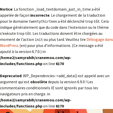
Notice
: La fonction _load_textdomain_just_in_time a été
appelée de façon
incorrecte
. Le chargement de la traduction
pour le domaine
a été déclenché trop tôt. Cela
twentythirteen
indique généralement que du code dans l’extension ou le thème
s’exécute trop tôt. Les traductions doivent être chargées au
moment de l’action
ou plus tard. Veuillez lire
Débogage dans
init
WordPress
(en) pour plus d’informations. (Ce message a été
ajouté à la version 6.7.0.) in
/home2/samyrabih/cranemou.com/wp-
includes/functions.php
on line
6170
Deprecated
: WP_Dependencies->add_data() est appelé avec un
argument qui est
obsolète
depuis la version 6.9.0 ! Les
commentaires conditionnels IE sont ignorés par tous les
navigateurs pris en charge. in
/home2/samyrabih/cranemou.com/wp-
includes/functions.php
on line
6170