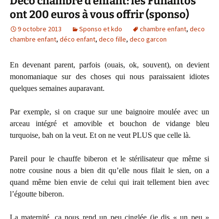
Déco chambre d’enfant: les Funalitos
ont 200 euros à vous offrir (sponso)
9 octobre 2013
Sponso et kdo
chambre enfant
,
deco
chambre enfant
,
déco enfant
,
deco fille
,
deco garcon
En devenant parent, parfois (ouais, ok, souvent), on devient
monomaniaque sur des choses qui nous paraissaient idiotes
quelques semaines auparavant.
Par exemple, si on craque sur une baignoire moulée avec un
arceau intégré et amovible et bouchon de vidange bleu
turquoise, bah on la veut. Et on ne veut PLUS que celle là.
Pareil pour le chauffe biberon et le stérilisateur que même si
notre cousine nous a bien dit qu’elle nous filait le sien, on a
quand même bien envie de celui qui irait tellement bien avec
l’égoutte biberon.
La maternité, ça nous rend un peu cinglée (je dis « un peu »