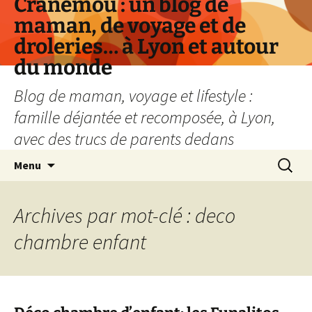
Cranemou : un blog de
maman, de voyage et de
droleries… à Lyon et autour
du monde
Blog de maman, voyage et lifestyle :
famille déjantée et recomposée, à Lyon,
avec des trucs de parents dedans
Aller
Recherc
Menu
au
contenu
Archives par mot-clé : deco
chambre enfant