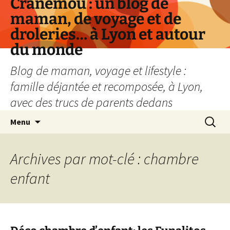
Cranemou : un blog de
maman, de voyage et de
droleries… à Lyon et autour
du monde
Blog de maman, voyage et lifestyle :
famille déjantée et recomposée, à Lyon,
avec des trucs de parents dedans
Aller
Recherc
Menu
au
contenu
Archives par mot-clé : chambre
enfant