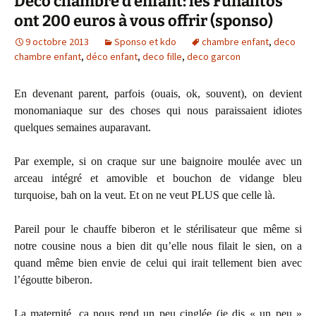
Déco chambre d’enfant: les Funalitos
ont 200 euros à vous offrir (sponso)
9 octobre 2013
Sponso et kdo
chambre enfant
,
deco
chambre enfant
,
déco enfant
,
deco fille
,
deco garcon
En devenant parent, parfois (ouais, ok, souvent), on devient
monomaniaque sur des choses qui nous paraissaient idiotes
quelques semaines auparavant.
Par exemple, si on craque sur une baignoire moulée avec un
arceau intégré et amovible et bouchon de vidange bleu
turquoise, bah on la veut. Et on ne veut PLUS que celle là.
Pareil pour le chauffe biberon et le stérilisateur que même si
notre cousine nous a bien dit qu’elle nous filait le sien, on a
quand même bien envie de celui qui irait tellement bien avec
l’égoutte biberon.
La maternité, ça nous rend un peu cinglée (je dis « un peu »