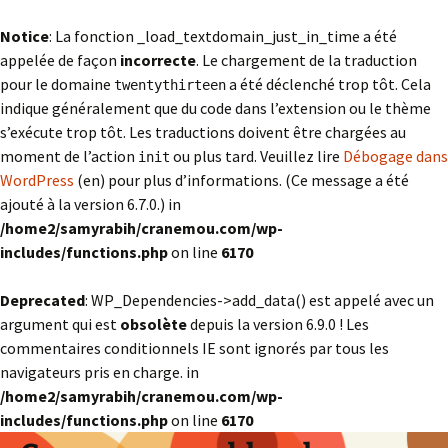
Notice
: La fonction _load_textdomain_just_in_time a été
appelée de façon
incorrecte
. Le chargement de la traduction
pour le domaine
a été déclenché trop tôt. Cela
twentythirteen
indique généralement que du code dans l’extension ou le thème
s’exécute trop tôt. Les traductions doivent être chargées au
moment de l’action
ou plus tard. Veuillez lire
Débogage dans
init
WordPress
(en) pour plus d’informations. (Ce message a été
ajouté à la version 6.7.0.) in
/home2/samyrabih/cranemou.com/wp-
includes/functions.php
on line
6170
Deprecated
: WP_Dependencies->add_data() est appelé avec un
argument qui est
obsolète
depuis la version 6.9.0 ! Les
commentaires conditionnels IE sont ignorés par tous les
navigateurs pris en charge. in
/home2/samyrabih/cranemou.com/wp-
includes/functions.php
on line
6170