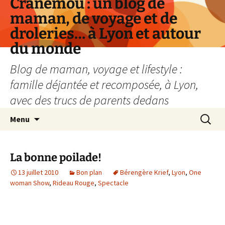
Cranemou : un blog de
maman, de voyage et de
droleries… à Lyon et autour
du monde
Blog de maman, voyage et lifestyle :
famille déjantée et recomposée, à Lyon,
avec des trucs de parents dedans
Aller
Recherc
Menu
au
contenu
La bonne poilade!
13 juillet 2010
Bon plan
Bérengère Krief
,
Lyon
,
One
woman Show
,
Rideau Rouge
,
Spectacle