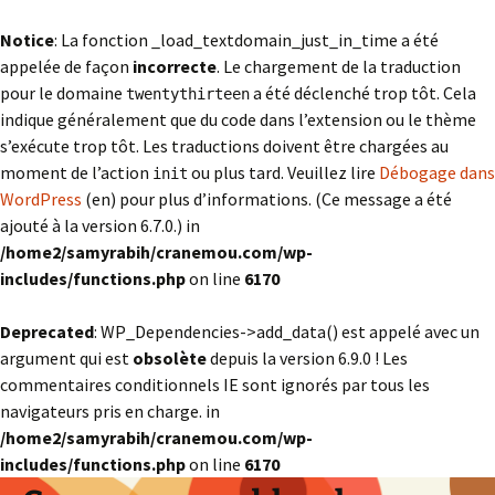
Notice
: La fonction _load_textdomain_just_in_time a été
appelée de façon
incorrecte
. Le chargement de la traduction
pour le domaine
a été déclenché trop tôt. Cela
twentythirteen
indique généralement que du code dans l’extension ou le thème
s’exécute trop tôt. Les traductions doivent être chargées au
moment de l’action
ou plus tard. Veuillez lire
Débogage dans
init
WordPress
(en) pour plus d’informations. (Ce message a été
ajouté à la version 6.7.0.) in
/home2/samyrabih/cranemou.com/wp-
includes/functions.php
on line
6170
Deprecated
: WP_Dependencies->add_data() est appelé avec un
argument qui est
obsolète
depuis la version 6.9.0 ! Les
commentaires conditionnels IE sont ignorés par tous les
navigateurs pris en charge. in
/home2/samyrabih/cranemou.com/wp-
includes/functions.php
on line
6170