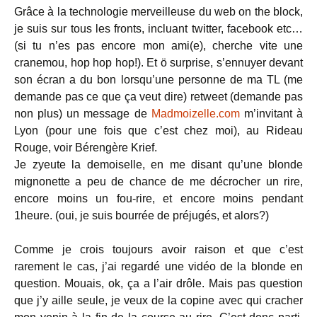
Grâce à la technologie merveilleuse du web on the block,
je suis sur tous les fronts, incluant twitter, facebook etc…
(si tu n’es pas encore mon ami(e), cherche vite une
cranemou, hop hop hop!). Et ö surprise, s’ennuyer devant
son écran a du bon lorsqu’une personne de ma TL (me
demande pas ce que ça veut dire) retweet (demande pas
non plus) un message de
Madmoizelle.com
m’invitant à
Lyon (pour une fois que c’est chez moi), au Rideau
Rouge, voir Bérengère Krief.
Je zyeute la demoiselle, en me disant qu’une blonde
mignonette a peu de chance de me décrocher un rire,
encore moins un fou-rire, et encore moins pendant
1heure. (oui, je suis bourrée de préjugés, et alors?)
Comme je crois toujours avoir raison et que c’est
rarement le cas, j’ai regardé une vidéo de la blonde en
question. Mouais, ok, ça a l’air drôle. Mais pas question
que j’y aille seule, je veux de la copine avec qui cracher