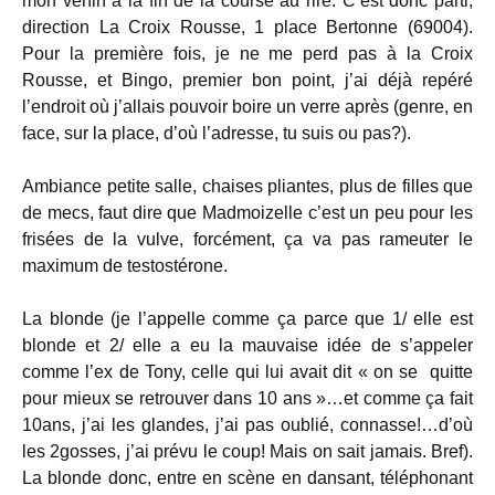
mon venin à la fin de la course au rire. C’est donc parti,
direction La Croix Rousse, 1 place Bertonne (69004).
Pour la première fois, je ne me perd pas à la Croix
Rousse, et Bingo, premier bon point, j’ai déjà repéré
l’endroit où j’allais pouvoir boire un verre après (genre, en
face, sur la place, d’où l’adresse, tu suis ou pas?).
Ambiance petite salle, chaises pliantes, plus de filles que
de mecs, faut dire que Madmoizelle c’est un peu pour les
frisées de la vulve, forcément, ça va pas rameuter le
maximum de testostérone.
La blonde (je l’appelle comme ça parce que 1/ elle est
blonde et 2/ elle a eu la mauvaise idée de s’appeler
comme l’ex de Tony, celle qui lui avait dit « on se quitte
pour mieux se retrouver dans 10 ans »…et comme ça fait
10ans, j’ai les glandes, j’ai pas oublié, connasse!…d’où
les 2gosses, j’ai prévu le coup! Mais on sait jamais. Bref).
La blonde donc, entre en scène en dansant, téléphonant