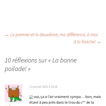
Navigation
←
Le premier et le deuxième, ma différence, à moi.
A la fraiche!
→
des
10 réflexions sur «
La bonne
articles
poilade!
»
13 janvier 2010 à 16:18
oui, ça a l’air vraiment sympa… bon, mais
étant à peu près dans le trou du c** de la