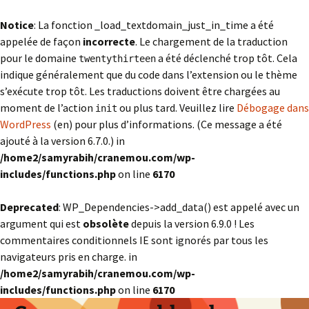
Notice
: La fonction _load_textdomain_just_in_time a été
appelée de façon
incorrecte
. Le chargement de la traduction
pour le domaine
a été déclenché trop tôt. Cela
twentythirteen
indique généralement que du code dans l’extension ou le thème
s’exécute trop tôt. Les traductions doivent être chargées au
moment de l’action
ou plus tard. Veuillez lire
Débogage dans
init
WordPress
(en) pour plus d’informations. (Ce message a été
ajouté à la version 6.7.0.) in
/home2/samyrabih/cranemou.com/wp-
includes/functions.php
on line
6170
Deprecated
: WP_Dependencies->add_data() est appelé avec un
argument qui est
obsolète
depuis la version 6.9.0 ! Les
commentaires conditionnels IE sont ignorés par tous les
navigateurs pris en charge. in
/home2/samyrabih/cranemou.com/wp-
includes/functions.php
on line
6170