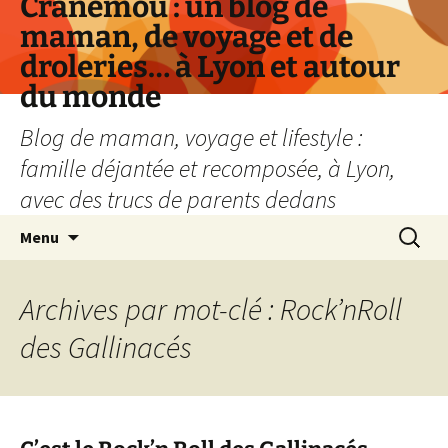
Cranemou : un blog de
maman, de voyage et de
droleries… à Lyon et autour
du monde
Blog de maman, voyage et lifestyle :
famille déjantée et recomposée, à Lyon,
avec des trucs de parents dedans
Aller
Recherc
Menu
au
contenu
Archives par mot-clé : Rock’nRoll
des Gallinacés