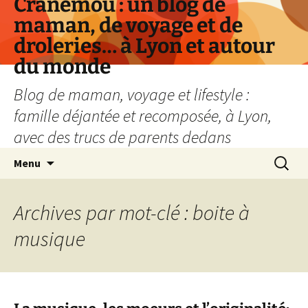
Cranemou : un blog de
maman, de voyage et de
droleries… à Lyon et autour
du monde
Blog de maman, voyage et lifestyle :
famille déjantée et recomposée, à Lyon,
avec des trucs de parents dedans
Aller
Recherc
Menu
au
contenu
Archives par mot-clé : boite à
musique