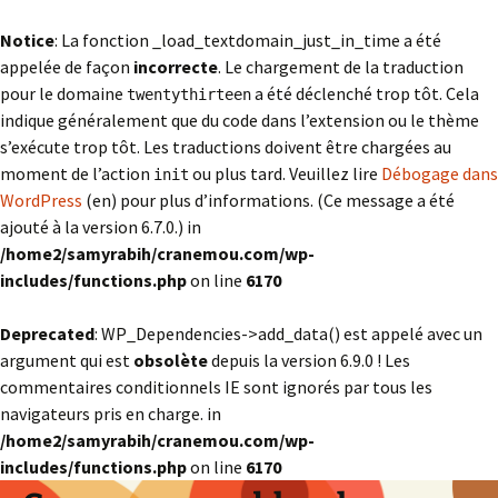
Notice
: La fonction _load_textdomain_just_in_time a été
appelée de façon
incorrecte
. Le chargement de la traduction
pour le domaine
a été déclenché trop tôt. Cela
twentythirteen
indique généralement que du code dans l’extension ou le thème
s’exécute trop tôt. Les traductions doivent être chargées au
moment de l’action
ou plus tard. Veuillez lire
Débogage dans
init
WordPress
(en) pour plus d’informations. (Ce message a été
ajouté à la version 6.7.0.) in
/home2/samyrabih/cranemou.com/wp-
includes/functions.php
on line
6170
Deprecated
: WP_Dependencies->add_data() est appelé avec un
argument qui est
obsolète
depuis la version 6.9.0 ! Les
commentaires conditionnels IE sont ignorés par tous les
navigateurs pris en charge. in
/home2/samyrabih/cranemou.com/wp-
includes/functions.php
on line
6170