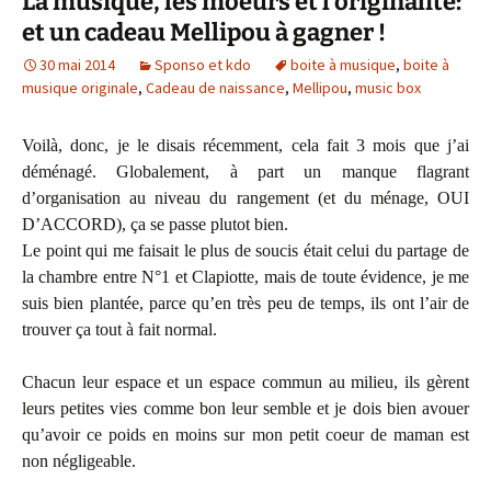
La musique, les moeurs et l’originalité:
et un cadeau Mellipou à gagner !
30 mai 2014
Sponso et kdo
boite à musique
,
boite à
musique originale
,
Cadeau de naissance
,
Mellipou
,
music box
Voilà, donc, je le disais récemment, cela fait 3 mois que j’ai
déménagé. Globalement, à part un manque flagrant
d’organisation au niveau du rangement (et du ménage, OUI
D’ACCORD), ça se passe plutot bien.
Le point qui me faisait le plus de soucis était celui du partage de
la chambre entre N°1 et Clapiotte, mais de toute évidence, je me
suis bien plantée, parce qu’en très peu de temps, ils ont l’air de
trouver ça tout à fait normal.
Chacun leur espace et un espace commun au milieu, ils gèrent
leurs petites vies comme bon leur semble et je dois bien avouer
qu’avoir ce poids en moins sur mon petit coeur de maman est
non négligeable.