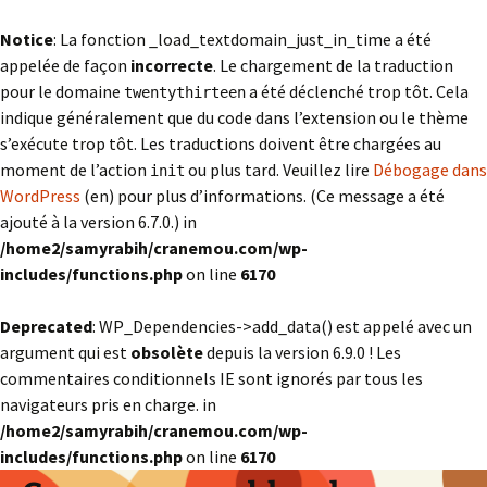
Notice
: La fonction _load_textdomain_just_in_time a été
appelée de façon
incorrecte
. Le chargement de la traduction
pour le domaine
a été déclenché trop tôt. Cela
twentythirteen
indique généralement que du code dans l’extension ou le thème
s’exécute trop tôt. Les traductions doivent être chargées au
moment de l’action
ou plus tard. Veuillez lire
Débogage dans
init
WordPress
(en) pour plus d’informations. (Ce message a été
ajouté à la version 6.7.0.) in
/home2/samyrabih/cranemou.com/wp-
includes/functions.php
on line
6170
Deprecated
: WP_Dependencies->add_data() est appelé avec un
argument qui est
obsolète
depuis la version 6.9.0 ! Les
commentaires conditionnels IE sont ignorés par tous les
navigateurs pris en charge. in
/home2/samyrabih/cranemou.com/wp-
includes/functions.php
on line
6170