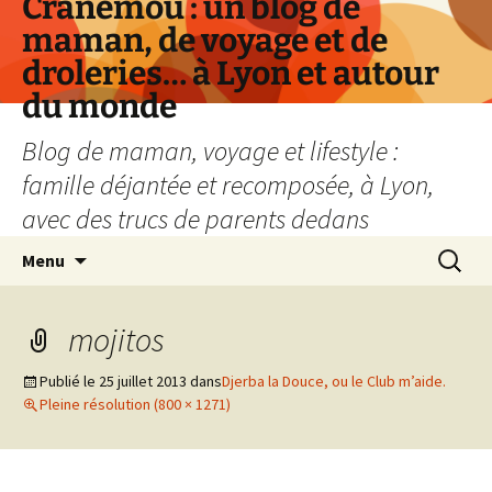
Cranemou : un blog de
maman, de voyage et de
droleries… à Lyon et autour
du monde
Blog de maman, voyage et lifestyle :
famille déjantée et recomposée, à Lyon,
avec des trucs de parents dedans
Aller
Recherc
Menu
au
contenu
mojitos
Publié le
25 juillet 2013
dans
Djerba la Douce, ou le Club m’aide.
Pleine résolution (800 × 1271)