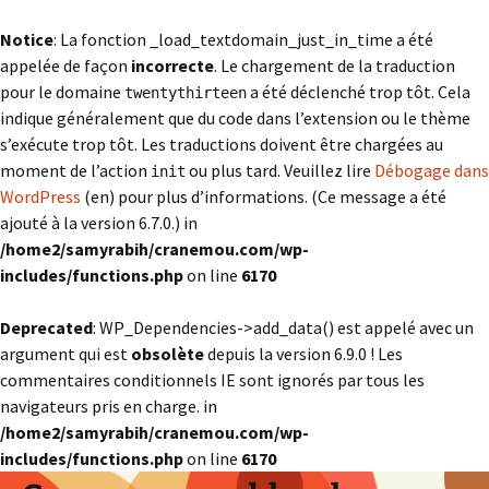
Notice
: La fonction _load_textdomain_just_in_time a été
appelée de façon
incorrecte
. Le chargement de la traduction
pour le domaine
a été déclenché trop tôt. Cela
twentythirteen
indique généralement que du code dans l’extension ou le thème
s’exécute trop tôt. Les traductions doivent être chargées au
moment de l’action
ou plus tard. Veuillez lire
Débogage dans
init
WordPress
(en) pour plus d’informations. (Ce message a été
ajouté à la version 6.7.0.) in
/home2/samyrabih/cranemou.com/wp-
includes/functions.php
on line
6170
Deprecated
: WP_Dependencies->add_data() est appelé avec un
argument qui est
obsolète
depuis la version 6.9.0 ! Les
commentaires conditionnels IE sont ignorés par tous les
navigateurs pris en charge. in
/home2/samyrabih/cranemou.com/wp-
includes/functions.php
on line
6170