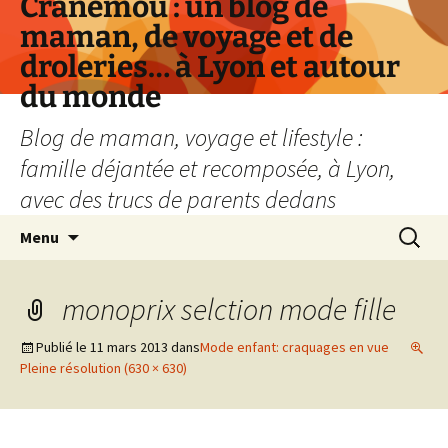
Cranemou : un blog de
maman, de voyage et de
droleries… à Lyon et autour
du monde
Blog de maman, voyage et lifestyle :
famille déjantée et recomposée, à Lyon,
avec des trucs de parents dedans
Aller
Recherc
Menu
au
contenu
monoprix selction mode fille
Publié le
11 mars 2013
dans
Mode enfant: craquages en vue
Pleine résolution (630 × 630)