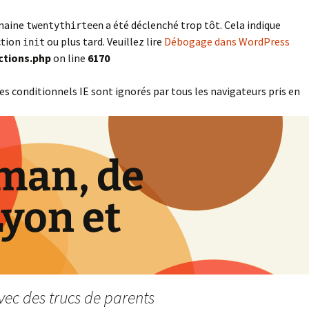
omaine
a été déclenché trop tôt. Cela indique
twentythirteen
ction
ou plus tard. Veuillez lire
Débogage dans WordPress
init
ctions.php
on line
6170
es conditionnels IE sont ignorés par tous les navigateurs pris en
man, de
Lyon et
vec des trucs de parents