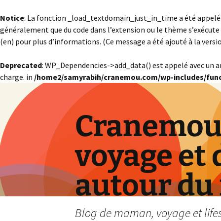
Notice
: La fonction _load_textdomain_just_in_time a été appel
généralement que du code dans l’extension ou le thème s’exécute 
(en) pour plus d’informations. (Ce message a été ajouté à la version
Deprecated
: WP_Dependencies->add_data() est appelé avec un 
charge. in
/home2/samyrabih/cranemou.com/wp-includes/func
Cranemou 
voyage et 
autour du
Blog de maman, voyage et lifest