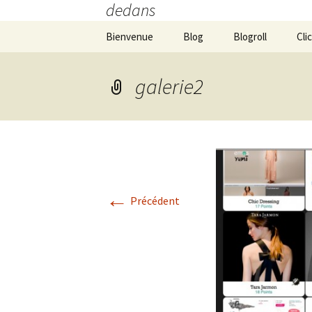
dedans
Aller
Bienvenue
Blog
Blogroll
Cli
au
contenu
galerie2
←
Précédent