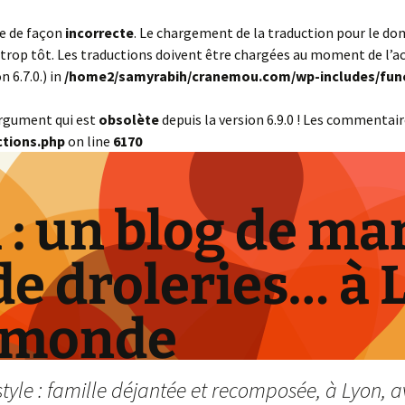
ée de façon
incorrecte
. Le chargement de la traduction pour le d
trop tôt. Les traductions doivent être chargées au moment de l’a
 6.7.0.) in
/home2/samyrabih/cranemou.com/wp-includes/fun
argument qui est
obsolète
depuis la version 6.9.0 ! Les commentair
tions.php
on line
6170
: un blog de ma
de droleries… à 
 monde
yle : famille déjantée et recomposée, à Lyon, a