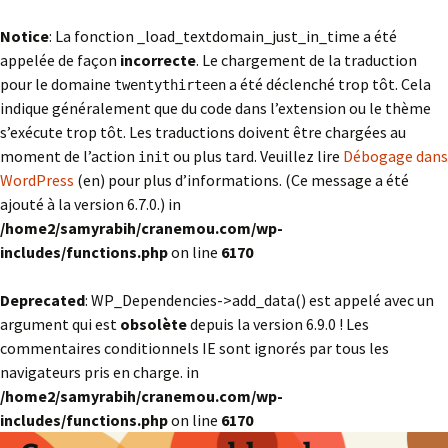
Notice
: La fonction _load_textdomain_just_in_time a été
appelée de façon
incorrecte
. Le chargement de la traduction
pour le domaine
a été déclenché trop tôt. Cela
twentythirteen
indique généralement que du code dans l’extension ou le thème
s’exécute trop tôt. Les traductions doivent être chargées au
moment de l’action
ou plus tard. Veuillez lire
Débogage dans
init
WordPress
(en) pour plus d’informations. (Ce message a été
ajouté à la version 6.7.0.) in
/home2/samyrabih/cranemou.com/wp-
includes/functions.php
on line
6170
Deprecated
: WP_Dependencies->add_data() est appelé avec un
argument qui est
obsolète
depuis la version 6.9.0 ! Les
commentaires conditionnels IE sont ignorés par tous les
navigateurs pris en charge. in
/home2/samyrabih/cranemou.com/wp-
includes/functions.php
on line
6170