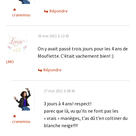
Répondre
cranemou
26 mai 2011 à 12:41
On y avait passé trois jours pour les 4 ans de
Mouflette. C’était vachement bien! :)
LMO
Répondre
27 mai 2011 à 08:41
3 jours à 4 ans! respect!
parec que là, vu qu’ils ne font pas les
« vrais » manèges, t’as dû t’en coltiner du
cranemou
blanche neige!!!!