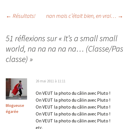
Navigation
←
Résultats!
nan mais c’était bien, en vrai…
→
des
51 réflexions sur «
It’s a small small
world, na na na na na… (Classe/Pas
articles
classe)
»
26 mai 2011 à 11:11
On VEUT la photo du câlin avec Pluto !
On VEUT la photo du câlin avec Pluto !
Blogueuse
On VEUT la photo du câlin avec Pluto !
égarée
On VEUT la photo du câlin avec Pluto !
On VEUT la photo du câlin avec Pluto !
etc.