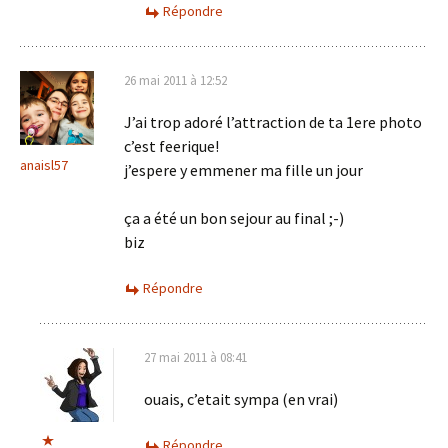
Répondre
26 mai 2011 à 12:52
J’ai trop adoré l’attraction de ta 1ere photo
c’est feerique!
anaisl57
j’espere y emmener ma fille un jour
ça a été un bon sejour au final ;-)
biz
Répondre
27 mai 2011 à 08:41
ouais, c’etait sympa (en vrai)
Répondre