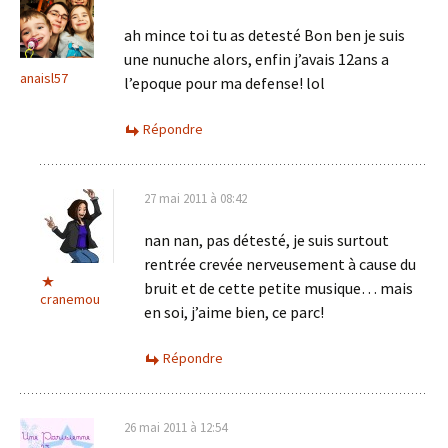
ah mince toi tu as detesté Bon ben je suis
une nunuche alors, enfin j’avais 12ans a
anaisl57
l’epoque pour ma defense! lol
Répondre
27 mai 2011 à 08:42
nan nan, pas détesté, je suis surtout
rentrée crevée nerveusement à cause du
bruit et de cette petite musique… mais
cranemou
en soi, j’aime bien, ce parc!
Répondre
26 mai 2011 à 12:54