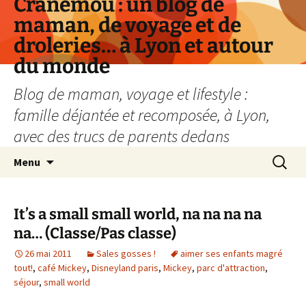
Cranemou : un blog de
maman, de voyage et de
droleries… à Lyon et autour
du monde
Blog de maman, voyage et lifestyle :
famille déjantée et recomposée, à Lyon,
avec des trucs de parents dedans
Aller
Recherc
Menu
au
contenu
It’s a small small world, na na na na
na… (Classe/Pas classe)
26 mai 2011
Sales gosses !
aimer ses enfants magré
tout!
,
café Mickey
,
Disneyland paris
,
Mickey
,
parc d'attraction
,
séjour
,
small world