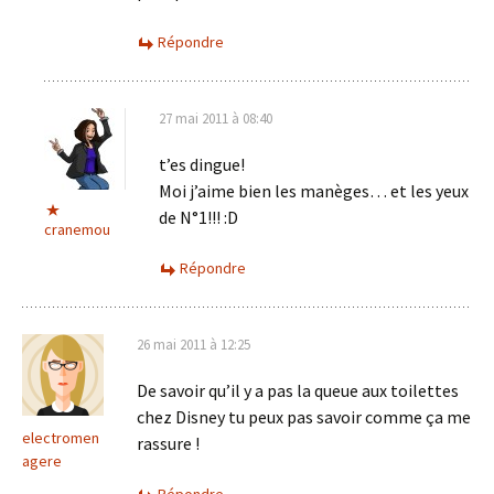
Répondre
27 mai 2011 à 08:40
t’es dingue!
Moi j’aime bien les manèges… et les yeux
de N°1!!! :D
cranemou
Répondre
26 mai 2011 à 12:25
De savoir qu’il y a pas la queue aux toilettes
chez Disney tu peux pas savoir comme ça me
electromen
rassure !
agere