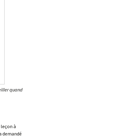
veiller quand
e leçon à
m’a demandé