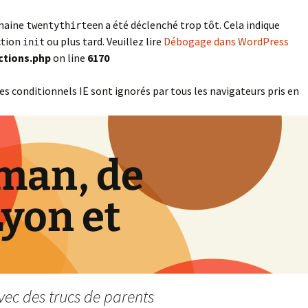
omaine
a été déclenché trop tôt. Cela indique
twentythirteen
ction
ou plus tard. Veuillez lire
Débogage dans WordPress
init
ctions.php
on line
6170
es conditionnels IE sont ignorés par tous les navigateurs pris en
man, de
Lyon et
vec des trucs de parents