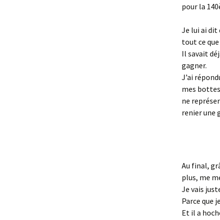
pour la 140è
Je lui ai di
tout ce que
Il savait dé
gagner.
J’ai répond
mes bottes 
ne représen
renier une 
Au final, g
plus, me met
Je vais just
Parce que je
Et il a hoch