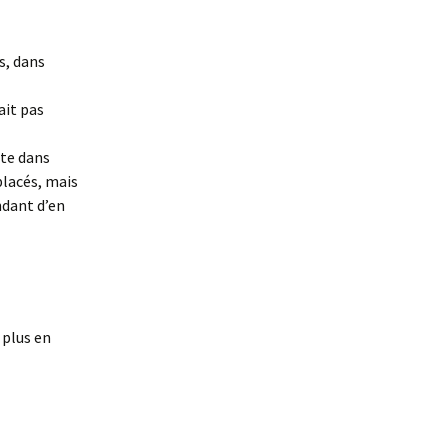
ns, dans
lait pas
ite dans
placés, mais
ndant d’en
 plus en