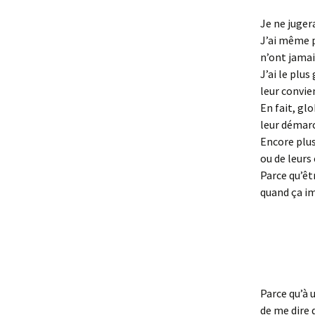
Je ne jugera
J’ai même p
n’ont jamai
J’ai le plu
leur convie
En fait, gl
leur démarc
Encore plus
ou de leurs
Parce qu’êtr
quand ça im
Parce qu’à 
de me dire q