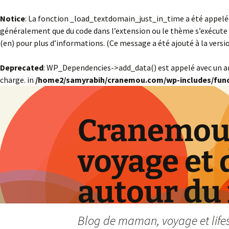
Notice
: La fonction _load_textdomain_just_in_time a été appel
généralement que du code dans l’extension ou le thème s’exécute 
(en) pour plus d’informations. (Ce message a été ajouté à la version
Deprecated
: WP_Dependencies->add_data() est appelé avec un 
charge. in
/home2/samyrabih/cranemou.com/wp-includes/func
Cranemou 
voyage et 
autour du
Blog de maman, voyage et lifest