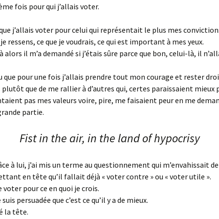
me fois pour qui j’allais voter.
t que j’allais voter pour celui qui représentait le plus mes convictio
 je ressens, ce que je voudrais, ce qui est important à mes yeux.
jà alors il m’a demandé si j’étais sûre parce que bon, celui-là, il n’al
u que pour une fois j’allais prendre tout mon courage et rester dro
plutôt que de me rallier à d’autres qui, certes paraissaient mieux 
taient pas mes valeurs voire, pire, me faisaient peur en me dema
grande partie.
Fist in the air, in the land of hypocrisy
râce à lui, j’ai mis un terme au questionnement qui m’envahissait de
tant en tête qu’il fallait déjà « voter contre » ou « voter utile ».
e voter pour ce en quoi je crois.
 suis persuadée que c’est ce qu’il y a de mieux.
é la tête.