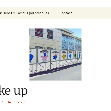
ck Here I’m Famous (ou presque)
Contact
ke up
17
Bon coup