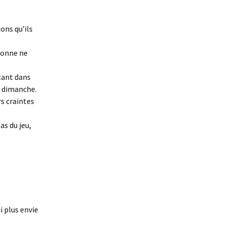
ons qu’ils
rsonne ne
tant dans
t dimanche.
rs craintes
as du jeu,
i plus envie