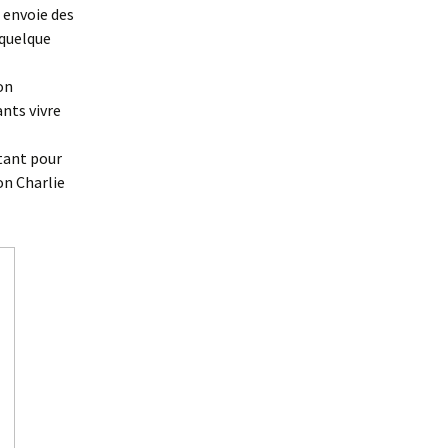
 envoie des
 quelque
on
nts vivre
stant pour
on Charlie