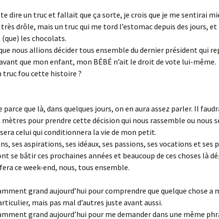
te dire un truc et fallait que ça sorte, je crois que je me sentirai m
 très drôle, mais un truc qui me tord l’estomac depuis des jours, et
 (que) les chocolats.
é que nous allions décider tous ensemble du dernier président qui r
avant que mon enfant, mon BÉBÉ n’ait le droit de vote lui-même.
 truc fou cette histoire ?
e parce que là, dans quelques jours, on en aura assez parler. Il faud
 mètres pour prendre cette décision qui nous rassemble ou nous s
 sera celui qui conditionnera la vie de mon petit.
ons, ses aspirations, ses idéaux, ses passions, ses vocations et ses 
ont se bâtir ces prochaines années et beaucoup de ces choses là 
 fera ce week-end, nous, tous ensemble.
isamment grand aujourd’hui pour comprendre que quelque chose a 
rticulier, mais pas mal d’autres juste avant aussi.
fisamment grand aujourd’hui pour me demander dans une même phra