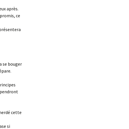
ieux après.
 promis, ce
eprésentera
ra se bouger
épare.
principes
dépendront
merdé cette
se si