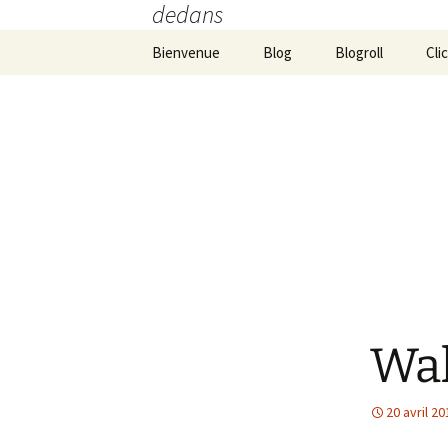
dedans
Aller
Bienvenue
Blog
Blogroll
Cli
au
contenu
Wa
20 avril 20