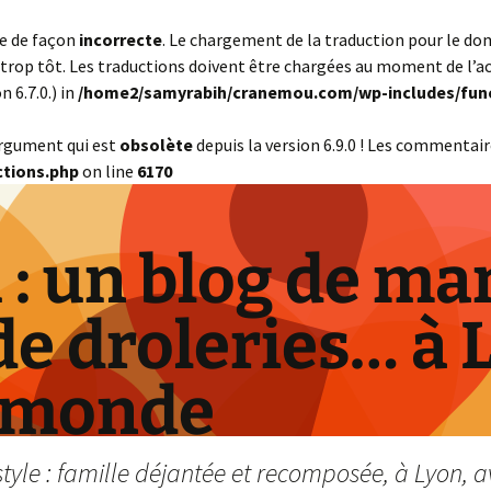
ée de façon
incorrecte
. Le chargement de la traduction pour le d
trop tôt. Les traductions doivent être chargées au moment de l’a
 6.7.0.) in
/home2/samyrabih/cranemou.com/wp-includes/fun
argument qui est
obsolète
depuis la version 6.9.0 ! Les commentair
tions.php
on line
6170
: un blog de ma
de droleries… à 
 monde
yle : famille déjantée et recomposée, à Lyon, a