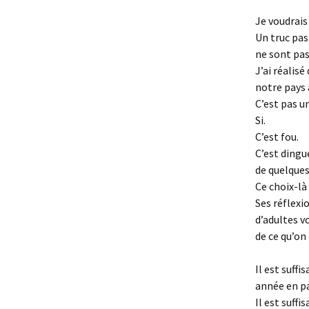
Je voudrais 
Un truc pas
ne sont pas
J’ai réalis
notre pays 
C’est pas un
Si.
C’est fou.
C’est dingu
de quelques
Ce choix-là
Ses réflexi
d’adultes v
de ce qu’on
Il est suff
année en pa
Il est suf