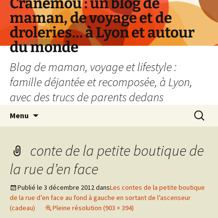
Cranemou : un blog de
maman, de voyage et de
droleries… à Lyon et autour
du monde
Blog de maman, voyage et lifestyle :
famille déjantée et recomposée, à Lyon,
avec des trucs de parents dedans
Aller
Recherc
Menu
au
contenu
conte de la petite boutique de
la rue d’en face
Publié le
3 décembre 2012
dans
Les contes de la petite boutique
de la rue d’en face au fond à gauche en sortant de l’ascenseur
(cadeau)
Pleine résolution (903 × 394)