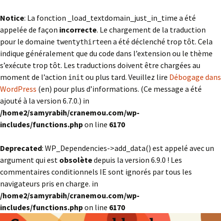
Notice
: La fonction _load_textdomain_just_in_time a été
appelée de façon
incorrecte
. Le chargement de la traduction
pour le domaine
a été déclenché trop tôt. Cela
twentythirteen
indique généralement que du code dans l’extension ou le thème
s’exécute trop tôt. Les traductions doivent être chargées au
moment de l’action
ou plus tard. Veuillez lire
Débogage dans
init
WordPress
(en) pour plus d’informations. (Ce message a été
ajouté à la version 6.7.0.) in
/home2/samyrabih/cranemou.com/wp-
includes/functions.php
on line
6170
Deprecated
: WP_Dependencies->add_data() est appelé avec un
argument qui est
obsolète
depuis la version 6.9.0 ! Les
commentaires conditionnels IE sont ignorés par tous les
navigateurs pris en charge. in
/home2/samyrabih/cranemou.com/wp-
includes/functions.php
on line
6170