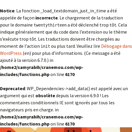
Notice
: La fonction _load_textdomain_just_in_time a été
appelée de façon
incorrecte
. Le chargement de la traduction
pour le domaine
a été déclenché trop tôt. Cela
twentythirteen
indique généralement que du code dans l’extension ou le thème
s’exécute trop tôt. Les traductions doivent être chargées au
moment de l’action
ou plus tard. Veuillez lire
Débogage dans
init
WordPress
(en) pour plus d’informations. (Ce message a été
ajouté à la version 6.7.0.) in
/home2/samyrabih/cranemou.com/wp-
includes/functions.php
on line
6170
Deprecated
: WP_Dependencies->add_data() est appelé avec un
argument qui est
obsolète
depuis la version 6.9.0 ! Les
commentaires conditionnels IE sont ignorés par tous les
navigateurs pris en charge. in
/home2/samyrabih/cranemou.com/wp-
includes/functions.php
on line
6170