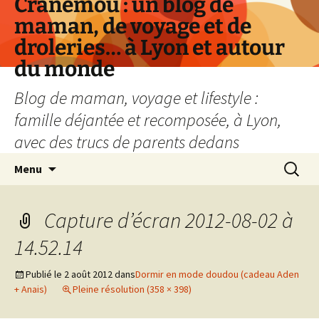
Cranemou : un blog de
maman, de voyage et de
droleries… à Lyon et autour
du monde
Blog de maman, voyage et lifestyle :
famille déjantée et recomposée, à Lyon,
avec des trucs de parents dedans
Aller
Recherc
Menu
au
contenu
Capture d’écran 2012-08-02 à
14.52.14
Publié le
2 août 2012
dans
Dormir en mode doudou (cadeau Aden
+ Anais)
Pleine résolution (358 × 398)